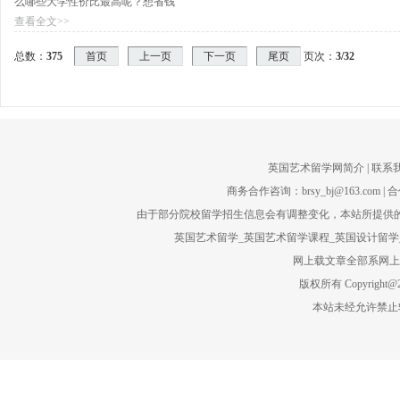
么哪些大学性价比最高呢？想省钱
查看全文>>
总数：
375
首页
上一页
下一页
尾页
页次：
3
/32
英国艺术留学网简介
| 联系
商务合作咨询：brsy_bj@163.com | 合
由于部分院校留学招生信息会有调整变化，本站所提供的
英国艺术留学_英国艺术留学课程_英国设计留学_
网上载文章全部系网上转
版权所有 Copyright@201
本站未经允许禁止